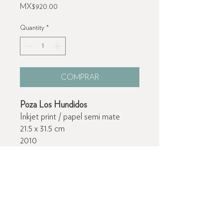
Price
MX$920.00
Quantity
*
COMPRAR
Poza Los Hundidos
Inkjet print / papel semi mate
21.5 x 31.5 cm
2010
Prueba de autor
Información de Envío
Envío nacional gratis.
Los precios no incluyen costos de envío fuera