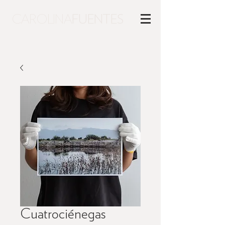
CAROLINA
FUENTES
Cuatrociénegas