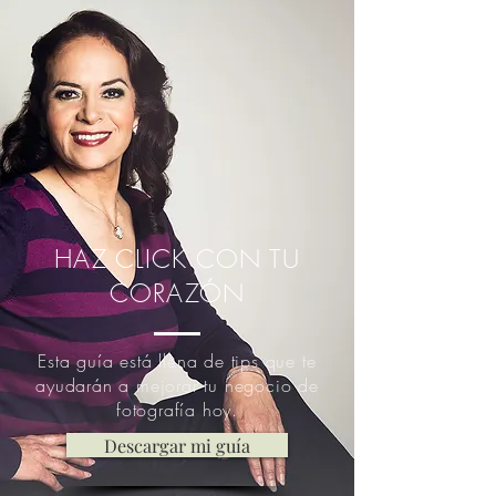
HAZ CLICK CON TU
CORAZÓN
Esta guía está llena de tips que te
ayudarán a mejorar tu negocio de
fotografía hoy.
Descargar mi guía