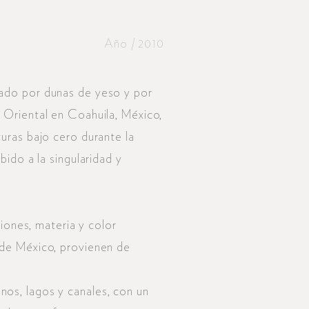
Año / 2010
eado por dunas de yeso y por
 Oriental en Coahuila, México,
uras bajo cero durante la
bido a la singularidad y
ciones, materia y color
 de México, provienen de
os, lagos y canales, con un